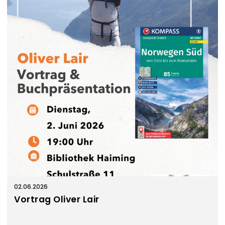
n
s
t
a
l
t
u
n
g
e
n
02.06.2026
Vortrag Oliver Lair