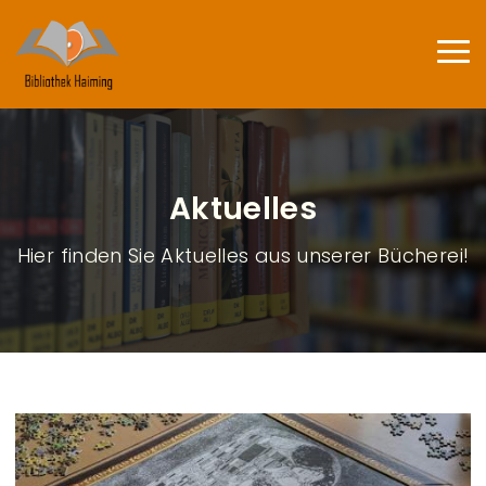
Direkt zum Inhalt
Haup
Aktuelles
Hier finden Sie Aktuelles aus unserer Bücherei!
B
l
o
g