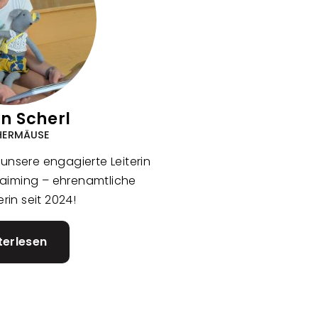
n Scherl
HERMÄUSE
, unsere engagierte Leiterin
aiming – ehrenamtliche
erin seit 2024!
terlesen
über
Madlin
Scherl