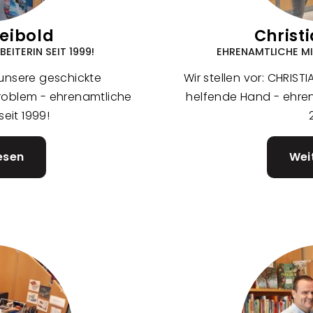
eibold
Christi
ITERIN SEIT 1999!
EHRENAMTLICHE MIT
, unsere geschickte
Wir stellen vor: CHRIST
Problem - ehrenamtliche
helfende Hand - ehrena
seit 1999!
esen
über
Wei
Ursula
Weibold