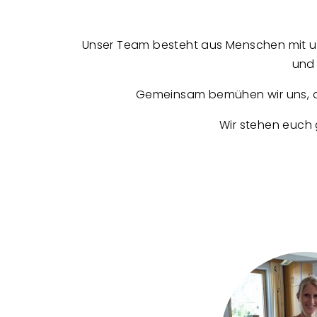
Unser Team besteht aus Menschen mit un
und 
Gemeinsam bemühen wir uns, die
Wir stehen euch 
T
e
a