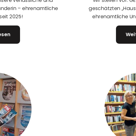
unsere verlässliche und
Wir stellen vor: 
ounderin – ehrenamtliche
geschätzten „Haus
seit 2025!
ehrenamtliche Unt
esen
über
Wei
Kathrin
Kuprian