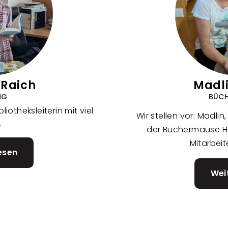
 Raich
Madli
NG
BÜC
liotheksleiterin mit viel
Wir stellen vor: Madlin
.
der Büchermäuse H
Mitarbeit
esen
über
Claudia
Wei
Raich