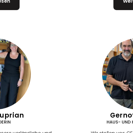
esen
über
Wei
Lisa
Naschberger
Kuprian
Gernot
DERIN
HAUS- UND