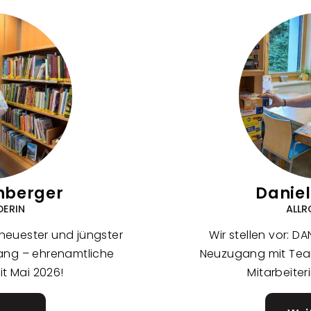
hberger
Daniel
DERIN
ALLR
r neuester und jüngster
Wir stellen vor: DA
ang – ehrenamtliche
Neuzugang mit Tea
it Mai 2026!
Mitarbeiter