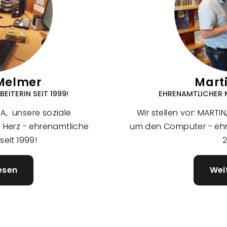
Melmer
Mart
ITERIN SEIT 1999!
EHRENAMTLICHER M
IA, unsere soziale
Wir stellen vor: MARTI
m Herz - ehrenamtliche
um den Computer - ehre
seit 1999!
esen
über
Wei
Claudia
Melmer