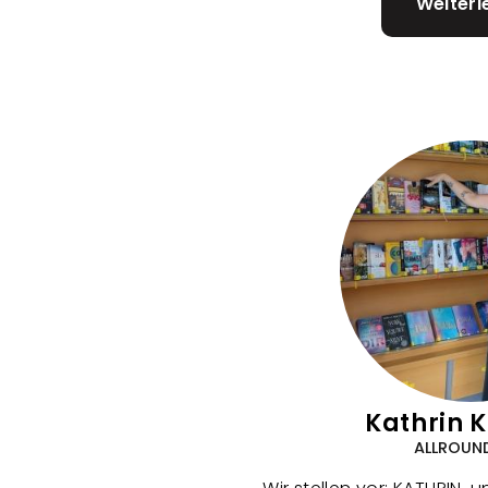
Weiterl
Kathrin 
ALLROUN