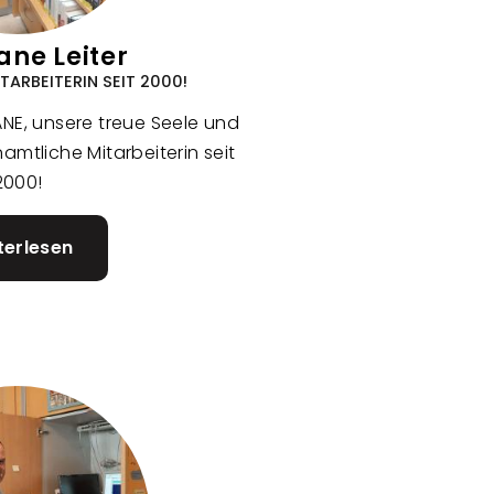
ane Leiter
ARBEITERIN SEIT 2000!
IANE, unsere treue Seele und
mtliche Mitarbeiterin seit
2000!
terlesen
über
Christiane
Leiter