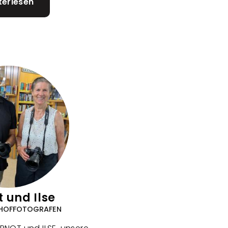
terlesen
über
Daniela
Schrott
 und Ilse
 HOFFOTOGRAFEN