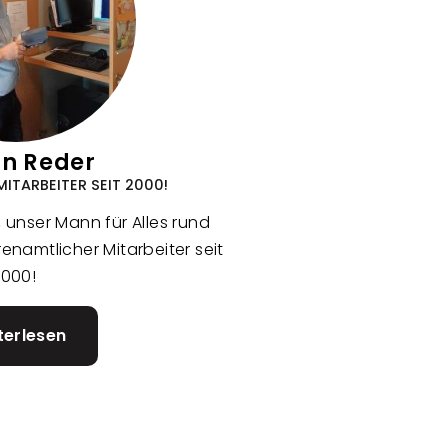
in Reder
ITARBEITER SEIT 2000!
N, unser Mann für Alles rund
namtlicher Mitarbeiter seit
2000!
terlesen
über
Martin
Reder