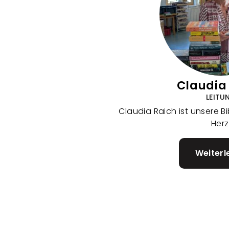
m
Claudia
LEITU
Claudia Raich ist unsere Bib
Herz
Weiterl