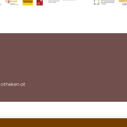
Fußzeilenmenü
iotheken.at