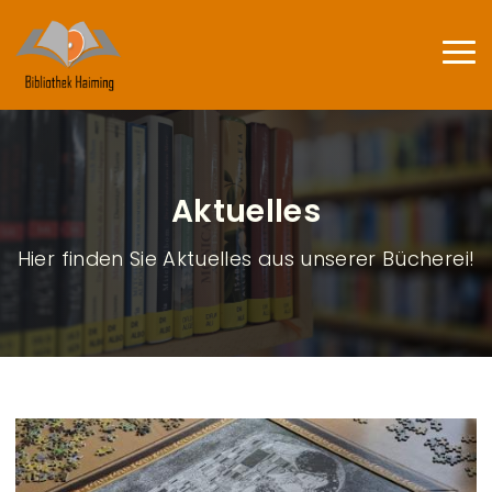
Direkt zum Inhalt
Haup
Aktuelles
Hier finden Sie Aktuelles aus unserer Bücherei!
B
l
o
g